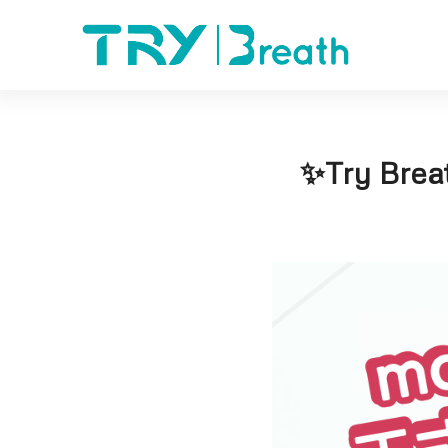
✨Try Br